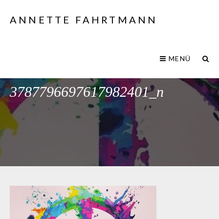
ANNETTE FAHRTMANN
MENÜ
274716920_4634235940032916_
3787796697617982401_n