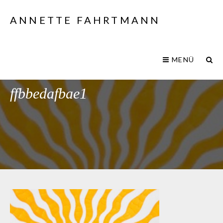
ANNETTE FAHRTMANN
MENÜ
294f6f15-7fb7-02ff-0266-
ffbbedafbae1