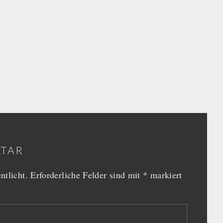
NTAR
ntlicht.
Erforderliche Felder sind mit
*
markiert