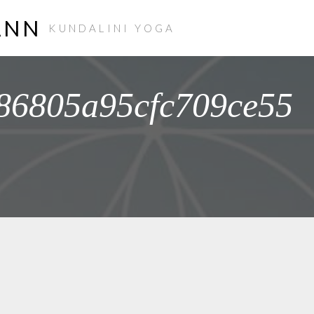
ANN
KUNDALINI YOGA
86805a95cfc709ce55