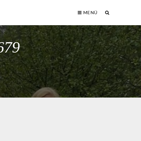
MENÜ
679