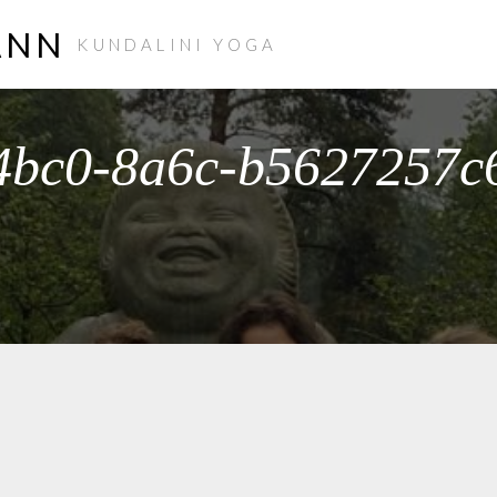
ANN
KUNDALINI YOGA
4bc0-8a6c-b5627257c