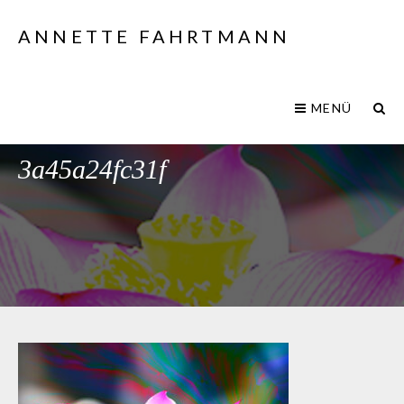
ANNETTE FAHRTMANN
MENÜ
99f3f0d4-7d24-c427-807c-
3a45a24fc31f