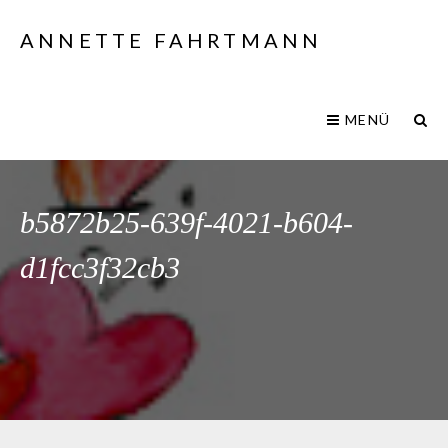
ANNETTE FAHRTMANN
MENÜ
b5872b25-639f-4021-b604-
d1fcc3f32cb3