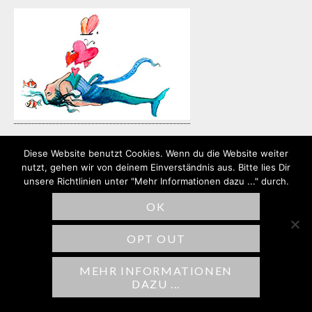
Diese Website benutzt Cookies. Wenn du die Website weiter
nutzt, gehen wir von deinem Einverständnis aus. Bitte lies Dir
unsere Richtlinien unter "Mehr Informationen dazu ..." durch.
SCHREIBE EINEN
KOMMENTAR
OK
OPT OUT
Deine E-Mail-Adresse wird nicht
veröffentlicht.
Erforderliche Felder sind
MEHR INFORMATIONEN
mit
*
markiert
DAZU ...
Kommentar
*