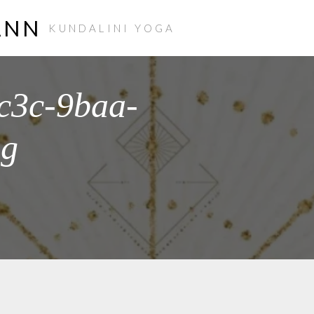
ANN
KUNDALINI YOGA
c3c-9baa-
eg