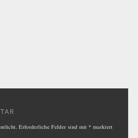
NTAR
ntlicht.
Erforderliche Felder sind mit
*
markiert