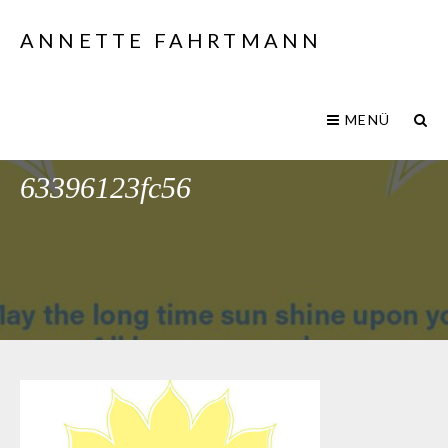
ANNETTE FAHRTMANN
MENÜ
c9990c10-2bc9-4cf5-b63e-
63396123fc56