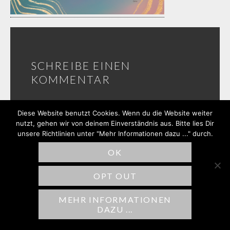
SCHREIBE EINEN
KOMMENTAR
Deine E-Mail-Adresse wird nicht
Diese Website benutzt Cookies. Wenn du die Website weiter
veröffentlicht.
Erforderliche Felder sind
nutzt, gehen wir von deinem Einverständnis aus. Bitte lies Dir
mit
*
markiert
unsere Richtlinien unter "Mehr Informationen dazu ..." durch.
OK
Kommentar
*
OPT OUT
MEHR INFORMATIONEN
DAZU ...