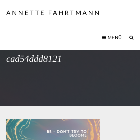
ANNETTE FAHRTMANN
MENÜ
ccc5eb3a-a25b-cc7c-5785-
cad54ddd8121