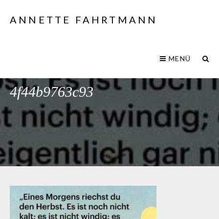
ANNETTE FAHRTMANN
MENÜ
ccd6669b-687b-4b9f-b93a-
4f44b9763c93