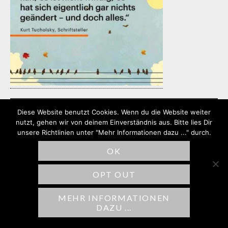
Diese Website benutzt Cookies. Wenn du die Website weiter
nutzt, gehen wir von deinem Einverständnis aus. Bitte lies Dir
unsere Richtlinien unter "Mehr Informationen dazu ..." durch.
SCHREIBE EINEN
KOMMENTAR
OK
Deine E-Mail-Adresse wird nicht
OPT OUT
veröffentlicht.
Erforderliche Felder sind
MEHR INFORMATIONEN
mit
*
markiert
DAZU ...
Kommentar
*