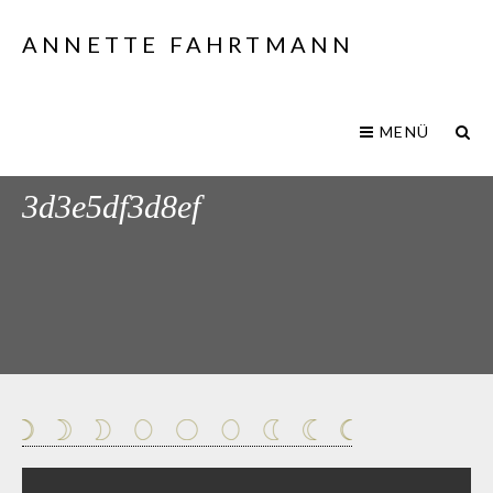
ANNETTE FAHRTMANN
MENÜ
f44789a5-b8ff-9c9a-1a7a-
3d3e5df3d8ef