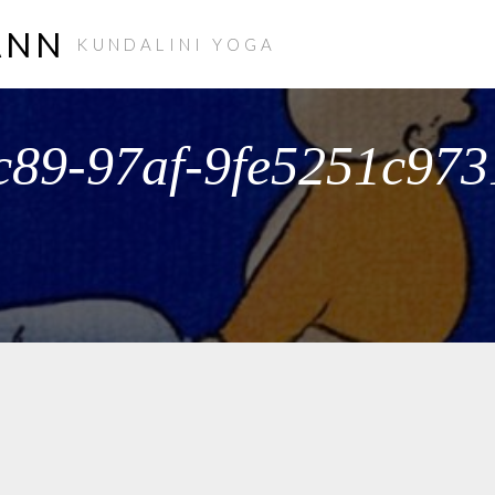
ANN
KUNDALINI YOGA
c89-97af-9fe5251c973