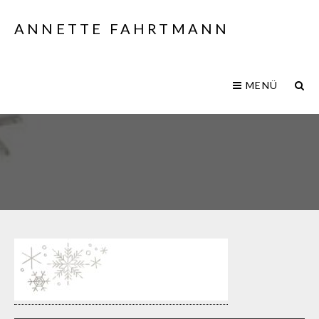
ANNETTE FAHRTMANN
MENÜ
fullsizeoutput_25b7