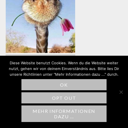
Diese Website benutzt Cookies. Wenn du die Website weiter
nutzt, gehen wir von deinem Einverständnis aus. Bitte lies Dir
unsere Richtlinien unter "Mehr Informationen dazu ..." durch.
SCHREIBE EINEN
OK
KOMMENTAR
OPT OUT
Deine E-Mail-Adresse wird nicht
veröffentlicht.
Erforderliche Felder sind
MEHR INFORMATIONEN
DAZU ...
mit
*
markiert