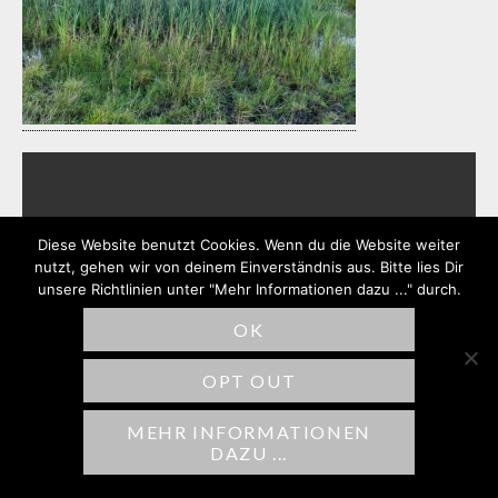
SCHREIBE EINEN
Diese Website benutzt Cookies. Wenn du die Website weiter
KOMMENTAR
nutzt, gehen wir von deinem Einverständnis aus. Bitte lies Dir
unsere Richtlinien unter "Mehr Informationen dazu ..." durch.
Deine E-Mail-Adresse wird nicht
OK
veröffentlicht.
Erforderliche Felder sind
mit
*
markiert
OPT OUT
Kommentar
*
MEHR INFORMATIONEN
DAZU ...