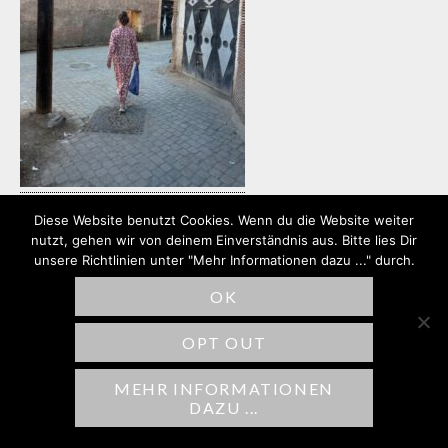
Diese Website benutzt Cookies. Wenn du die Website weiter
nutzt, gehen wir von deinem Einverständnis aus. Bitte lies Dir
unsere Richtlinien unter "Mehr Informationen dazu ..." durch.
SCHREIBE EINEN
OK
KOMMENTAR
OPT OUT
Deine E-Mail-Adresse wird nicht
veröffentlicht.
Erforderliche Felder sind
MEHR INFORMATIONEN
DAZU ...
mit
*
markiert