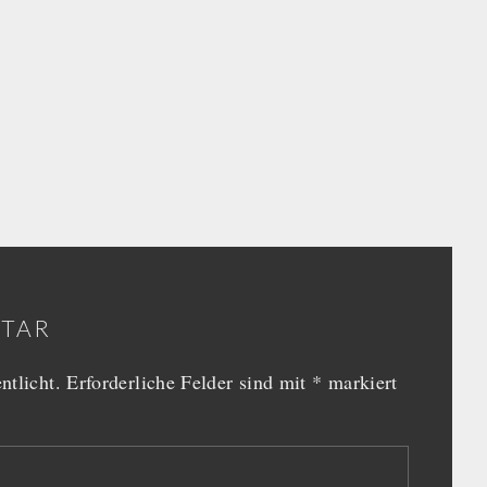
NTAR
ntlicht.
Erforderliche Felder sind mit
*
markiert