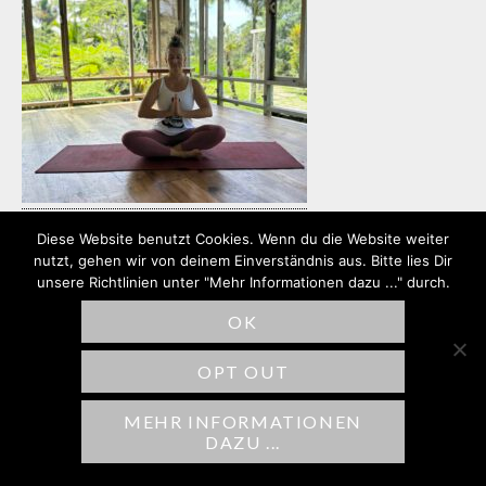
Diese Website benutzt Cookies. Wenn du die Website weiter
nutzt, gehen wir von deinem Einverständnis aus. Bitte lies Dir
unsere Richtlinien unter "Mehr Informationen dazu ..." durch.
SCHREIBE EINEN
OK
KOMMENTAR
OPT OUT
Deine E-Mail-Adresse wird nicht
veröffentlicht.
Erforderliche Felder sind
MEHR INFORMATIONEN
DAZU ...
mit
*
markiert