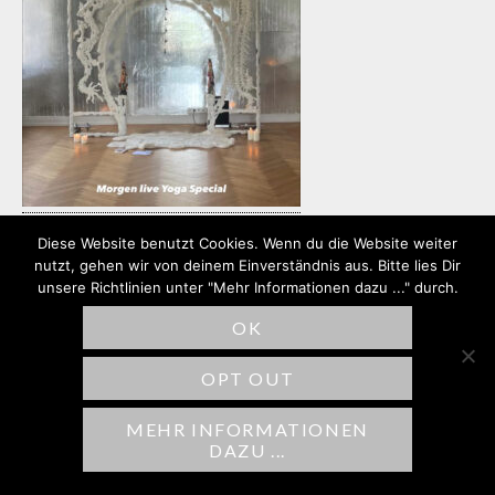
Diese Website benutzt Cookies. Wenn du die Website weiter
nutzt, gehen wir von deinem Einverständnis aus. Bitte lies Dir
unsere Richtlinien unter "Mehr Informationen dazu ..." durch.
SCHREIBE EINEN
OK
KOMMENTAR
OPT OUT
Deine E-Mail-Adresse wird nicht
veröffentlicht.
Erforderliche Felder sind
MEHR INFORMATIONEN
DAZU ...
mit
*
markiert