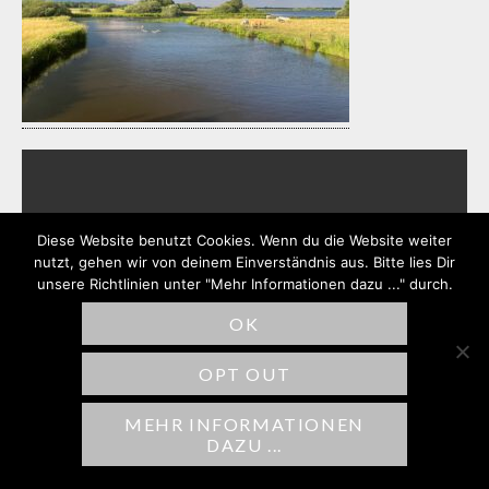
SCHREIBE EINEN
Diese Website benutzt Cookies. Wenn du die Website weiter
KOMMENTAR
nutzt, gehen wir von deinem Einverständnis aus. Bitte lies Dir
unsere Richtlinien unter "Mehr Informationen dazu ..." durch.
Deine E-Mail-Adresse wird nicht
OK
veröffentlicht.
Erforderliche Felder sind
mit
*
markiert
OPT OUT
Kommentar
*
MEHR INFORMATIONEN
DAZU ...