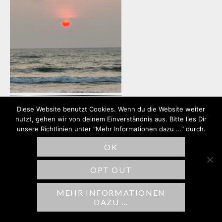
Diese Website benutzt Cookies. Wenn du die Website weiter
nutzt, gehen wir von deinem Einverständnis aus. Bitte lies Dir
unsere Richtlinien unter "Mehr Informationen dazu ..." durch.
SCHREIBE EINEN
OK
KOMMENTAR
OPT OUT
Deine E-Mail-Adresse wird nicht
veröffentlicht.
Erforderliche Felder sind
MEHR INFORMATIONEN
DAZU ...
mit
*
markiert