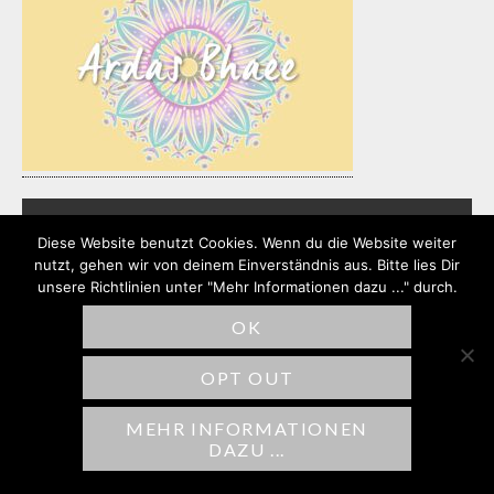
Diese Website benutzt Cookies. Wenn du die Website weiter
nutzt, gehen wir von deinem Einverständnis aus. Bitte lies Dir
SCHREIBE EINEN
unsere Richtlinien unter "Mehr Informationen dazu ..." durch.
KOMMENTAR
OK
Deine E-Mail-Adresse wird nicht
OPT OUT
veröffentlicht.
Erforderliche Felder sind
mit
*
markiert
MEHR INFORMATIONEN
DAZU ...
Kommentar
*