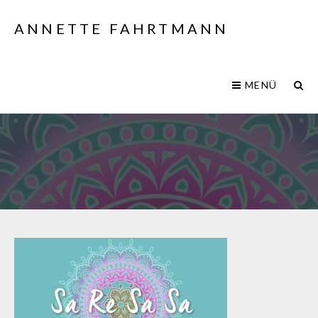
ANNETTE FAHRTMANN
MENÜ
Mantra_SaReSaSa