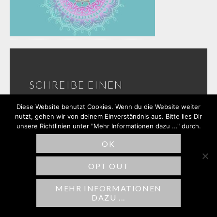
SCHREIBE EINEN
KOMMENTAR
Diese Website benutzt Cookies. Wenn du die Website weiter
nutzt, gehen wir von deinem Einverständnis aus. Bitte lies Dir
Deine E-Mail-Adresse wird nicht
unsere Richtlinien unter "Mehr Informationen dazu ..." durch.
veröffentlicht.
Erforderliche Felder sind
OK
mit
*
markiert
OPT OUT
Kommentar
*
MEHR INFORMATIONEN
DAZU ...