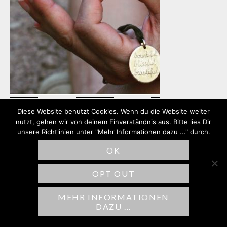
Diese Website benutzt Cookies. Wenn du die Website weiter
nutzt, gehen wir von deinem Einverständnis aus. Bitte lies Dir
unsere Richtlinien unter "Mehr Informationen dazu ..." durch.
SCHREIBE EINEN
OK
KOMMENTAR
OPT OUT
Deine E-Mail-Adresse wird nicht
veröffentlicht.
Erforderliche Felder sind
MEHR INFORMATIONEN
DAZU ...
mit
*
markiert